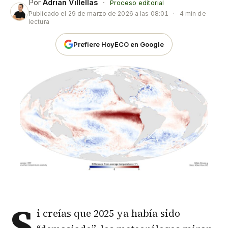
Por
Adrian Villellas
·
Proceso editorial
Publicado el
29 de marzo de 2026 a las 08:01
·
4 min de
lectura
Prefiere HoyECO en Google
S
i creías que 2025 ya había sido