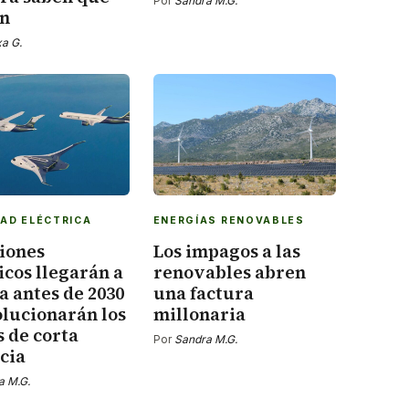
Por
Sandra M.G.
en
xa G.
DAD ELÉCTRICA
ENERGÍAS RENOVABLES
viones
Los impagos a las
icos llegarán a
renovables abren
 antes de 2030
una factura
olucionarán los
millonaria
 de corta
Por
Sandra M.G.
cia
a M.G.