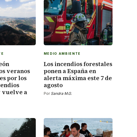
TE
MEDIO AMBIENTE
León
Los incendios forestales
os veranos
ponen a España en
s por los
alerta máxima este 7 de
cendios
agosto
y vuelve a
Por
Sandra M.G.