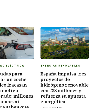
DAD ELÉCTRICA
ENERGÍAS RENOVABLES
yudas para
España impulsa tres
ar un coche
proyectos de
ico fracasan
hidrógeno renovable
n motivo
con 233 millones y
erado: millones
refuerza su apuesta
ropeos ni
energética
era saben que