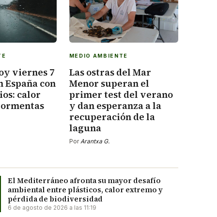
TE
MEDIO AMBIENTE
oy viernes 7
Las ostras del Mar
n España con
Menor superan el
os: calor
primer test del verano
tormentas
y dan esperanza a la
recuperación de la
laguna
Por
Arantxa G.
El Mediterráneo afronta su mayor desafío
ambiental entre plásticos, calor extremo y
pérdida de biodiversidad
6 de agosto de 2026 a las 11:19