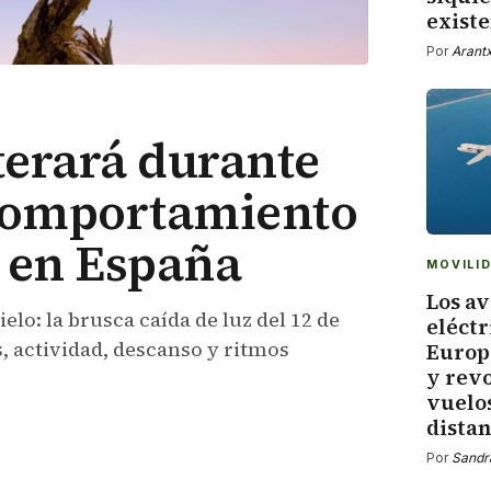
exist
Por
Arant
lterará durante
 comportamiento
s en España
MOVILI
Los a
ielo: la brusca caída de luz del 12 de
eléctr
 actividad, descanso y ritmos
Europa
y rev
vuelos
distan
Por
Sandr