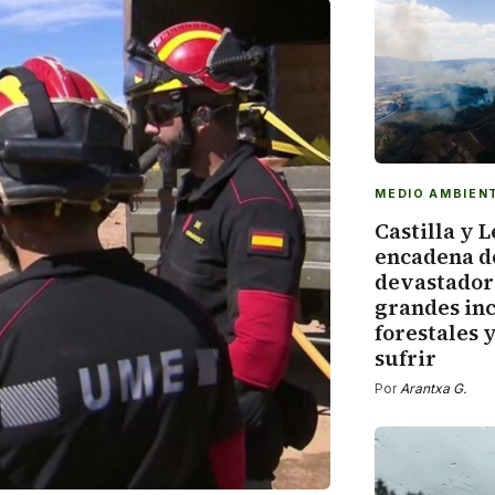
MEDIO AMBIEN
Castilla y 
encadena d
devastadore
grandes in
forestales 
sufrir
Por
Arantxa G.