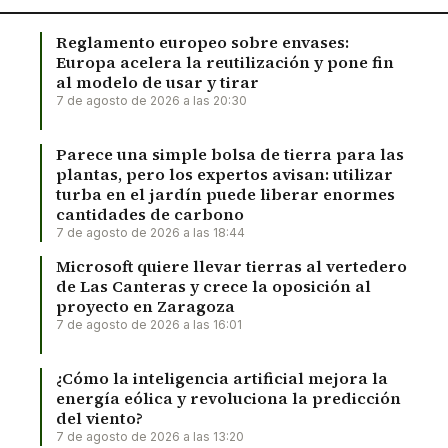
Reglamento europeo sobre envases:
Europa acelera la reutilización y pone fin
al modelo de usar y tirar
7 de agosto de 2026 a las 20:30
Parece una simple bolsa de tierra para las
plantas, pero los expertos avisan: utilizar
turba en el jardín puede liberar enormes
cantidades de carbono
7 de agosto de 2026 a las 18:44
Microsoft quiere llevar tierras al vertedero
de Las Canteras y crece la oposición al
proyecto en Zaragoza
7 de agosto de 2026 a las 16:01
¿Cómo la inteligencia artificial mejora la
energía eólica y revoluciona la predicción
del viento?
7 de agosto de 2026 a las 13:20