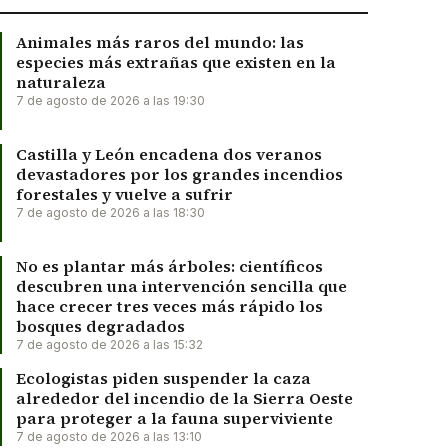
Animales más raros del mundo: las
especies más extrañas que existen en la
naturaleza
7 de agosto de 2026 a las 19:30
Castilla y León encadena dos veranos
devastadores por los grandes incendios
forestales y vuelve a sufrir
7 de agosto de 2026 a las 18:30
No es plantar más árboles: científicos
descubren una intervención sencilla que
hace crecer tres veces más rápido los
bosques degradados
7 de agosto de 2026 a las 15:32
Ecologistas piden suspender la caza
alrededor del incendio de la Sierra Oeste
para proteger a la fauna superviviente
7 de agosto de 2026 a las 13:10