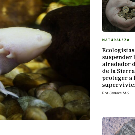
NATURALEZA
Ecologistas
suspender l
alrededor d
de la Sierr
proteger a 
supervivie
Por
Sandra M.G.