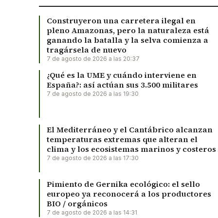
Construyeron una carretera ilegal en
pleno Amazonas, pero la naturaleza está
ganando la batalla y la selva comienza a
tragársela de nuevo
7 de agosto de 2026 a las 20:37
¿Qué es la UME y cuándo interviene en
España?: así actúan sus 3.500 militares
7 de agosto de 2026 a las 19:30
El Mediterráneo y el Cantábrico alcanzan
temperaturas extremas que alteran el
clima y los ecosistemas marinos y costeros
7 de agosto de 2026 a las 17:30
Pimiento de Gernika ecológico: el sello
europeo ya reconocerá a los productores
BIO / orgánicos
7 de agosto de 2026 a las 14:31