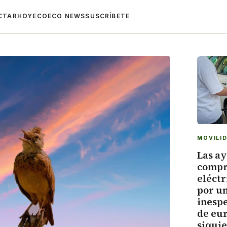
CTAR
HOYECO
ECO NEWS
SUSCRÍBETE
MOVILI
Las a
compr
eléctr
por u
inesp
de eu
siqui