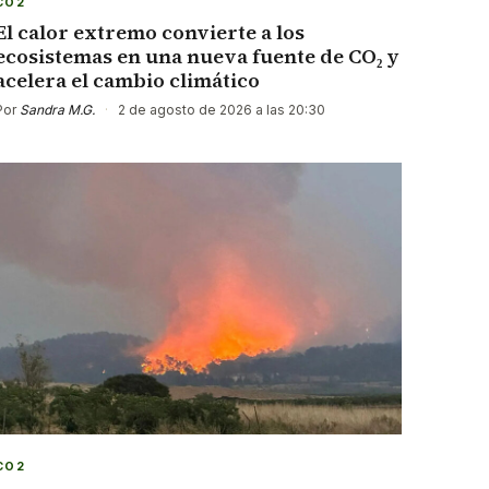
CO2
El calor extremo convierte a los
ecosistemas en una nueva fuente de CO₂ y
acelera el cambio climático
Por
Sandra M.G.
·
2 de agosto de 2026 a las 20:30
CO2