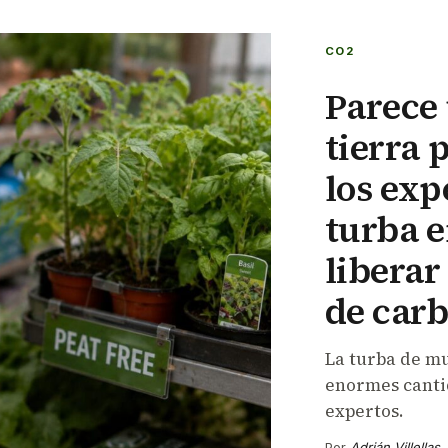
CO2
Parece 
tierra 
los exp
turba e
libera
de car
La turba de mu
enormes cantid
expertos.
Por
Adrián Villellas