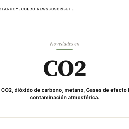
CTAR
HOYECO
ECO NEWS
SUSCRÍBETE
Novedades en
CO2
e CO2, dióxido de carbono, metano, Gases de efecto 
contaminación atmosférica.