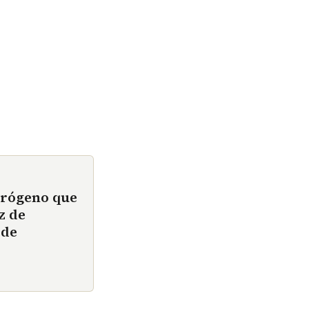
drógeno que
z de
 de