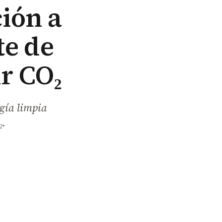
ción a
te de
r CO₂
rgía limpia
₂.