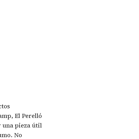
ctos
amp, El Perelló
 una pieza útil
humo. No