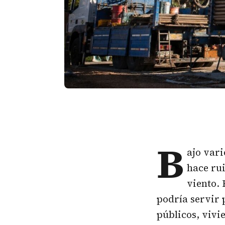
B
ajo var
hace ru
viento.
podría servir 
públicos, vivi