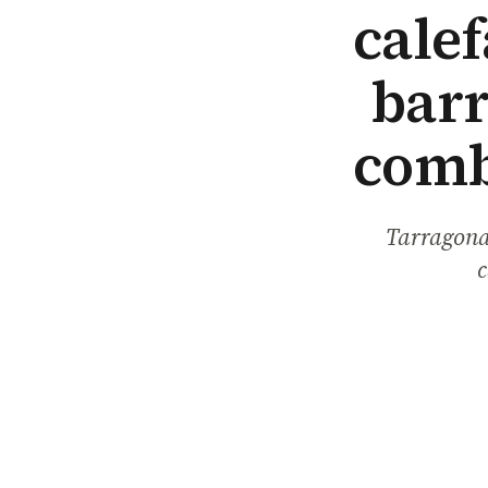
calef
barr
comb
Tarragona 
c