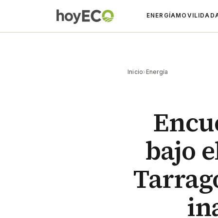
ENERGÍA
MOVILIDAD
Inicio
›
Energía
Encue
bajo e
Tarrag
in