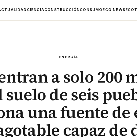
ACTUALIDAD
CIENCIA
CONSTRUCCIÓN
CONSUMO
ECO NEWS
ECOT
ENERGÍA
ntran a solo 200 
l suelo de seis pue
ona una fuente de 
agotable capaz de 