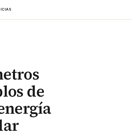
ICIAS
metros
blos de
energía
dar