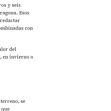
os y seis
rragona. Esos
 redactar
combinadas con
alor del
, en invierno o
 terreno, se
o que