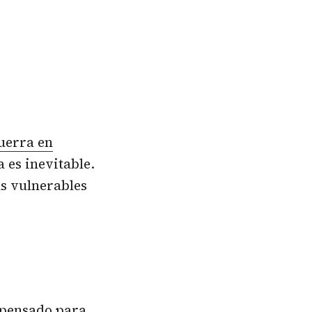
uerra en
a es inevitable.
ás vulnerables
 pensado para