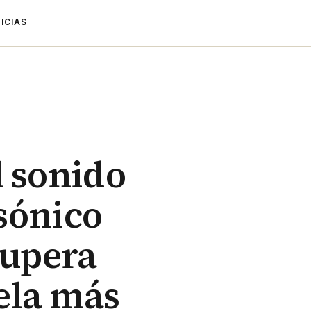
ICIAS
l sonido
sónico
supera
ela más