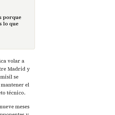
s porque
s lo que
ica volar a
ntre Madrid y
misil se
 mantener el
eto técnico.
 nueve meses
omponentes y