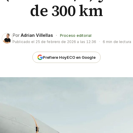
de 300 km
Por
Adrian Villellas
·
Proceso editorial
Publicado el
25 de febrero de 2026 a las 12:36
·
6 min de lectura
Prefiere HoyECO en Google