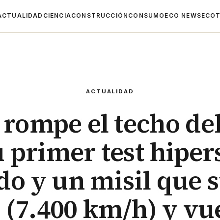
ACTUALIDAD
CIENCIA
CONSTRUCCIÓN
CONSUMO
ECO NEWS
ECOT
ACTUALIDAD
rompe el techo de
u primer test hiper
do y un misil que 
 (7.400 km/h) y vu