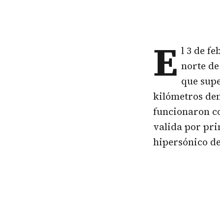
E
l 3 de f
norte de
que supe
kilómetros den
funcionaron co
valida por pri
hipersónico de