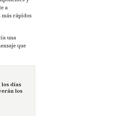
te a
s más rápidos
cia una
mensaje que
 los días
verán los