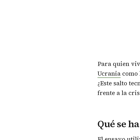
Para quien viv
Ucrania
como la
¿Este salto te
frente a la cri
Qué se h
El ensayo util