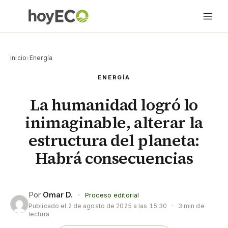
Inicio
›
Energía
ENERGÍA
La humanidad logró lo
inimaginable, alterar la
estructura del planeta:
Habrá consecuencias
Por
Omar D.
·
Proceso editorial
Publicado el
2 de agosto de 2025 a las 15:30
·
3 min de
lectura