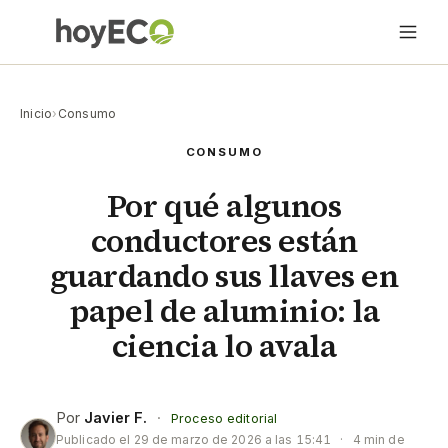
Inicio
›
Consumo
CONSUMO
Por qué algunos
conductores están
guardando sus llaves en
papel de aluminio: la
ciencia lo avala
Por
Javier F.
·
Proceso editorial
Publicado el
29 de marzo de 2026 a las 15:41
·
4 min de