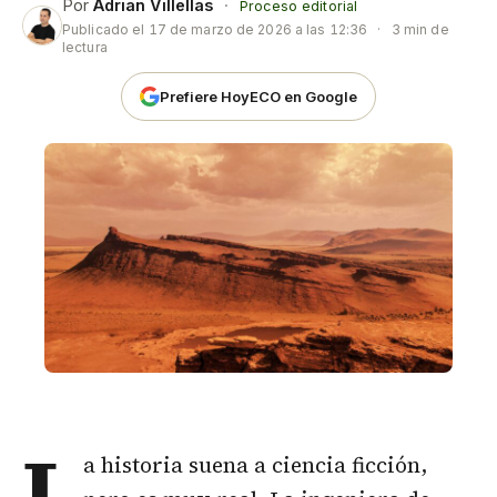
Por
Adrian Villellas
·
Proceso editorial
Publicado el
17 de marzo de 2026 a las 12:36
·
3 min de
lectura
Prefiere HoyECO en Google
L
a historia suena a ciencia ficción,