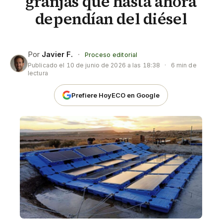
granjas que hasta ahora
dependían del diésel
Por
Javier F.
·
Proceso editorial
Publicado el
10 de junio de 2026 a las 18:38
·
6 min de
lectura
Prefiere HoyECO en Google