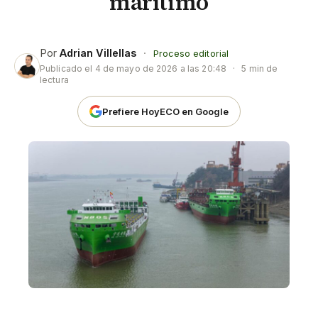
marítimo
Por
Adrian Villellas
·
Proceso editorial
Publicado el
4 de mayo de 2026 a las 20:48
·
5 min de
lectura
Prefiere HoyECO en Google