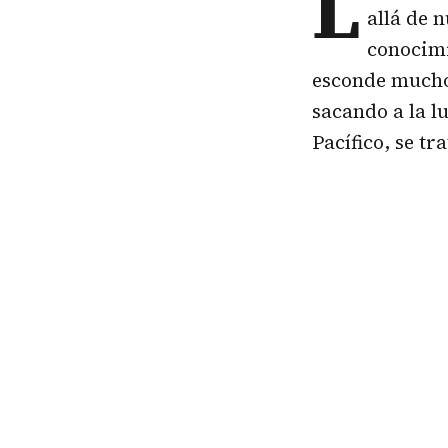
L
allá de 
conocimi
esconde muchos
sacando a la lu
Pacífico, se t