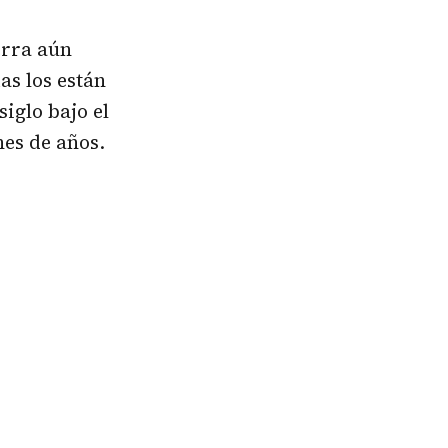
erra aún
as los están
siglo bajo el
nes de años.