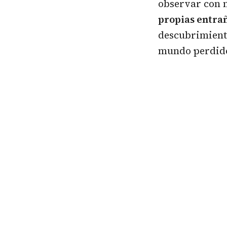
observar con 
propias entrañ
descubrimiento
mundo perdido