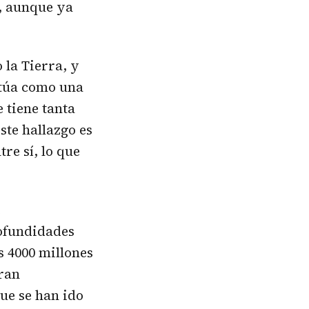
í, aunque ya
 la Tierra, y
ctúa como una
 tiene tanta
ste hallazgo es
tre sí, lo que
e
rofundidades
s 4000 millones
gran
que se han ido