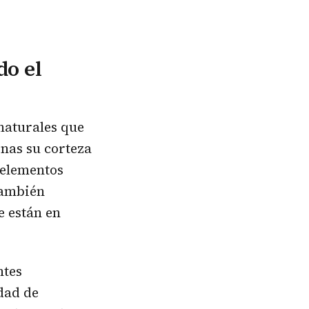
do el
naturales que
nas su corteza
y elementos
 también
e están en
ntes
dad de