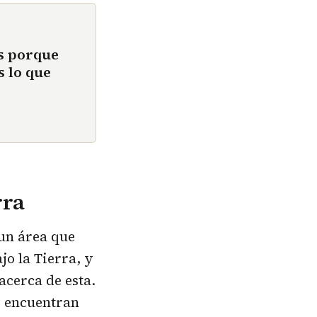
s porque
s lo que
rra
 un área que
jo la Tierra, y
acerca de esta.
e encuentran