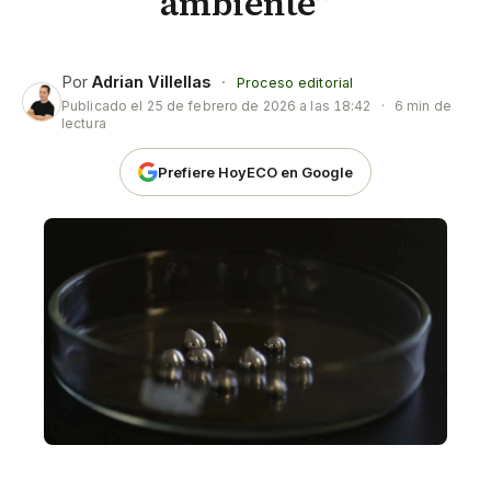
ambiente”
Por
Adrian Villellas
·
Proceso editorial
Publicado el
25 de febrero de 2026 a las 18:42
·
6 min de
lectura
Prefiere HoyECO en Google