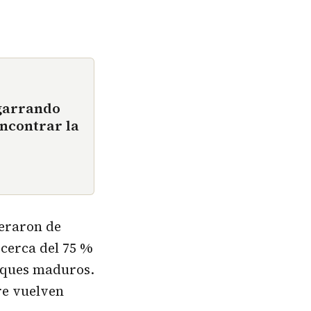
sgarrando
encontrar la
peraron de
cerca del 75 %
osques maduros.
re vuelven