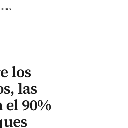
ICIAS
e los
s, las
n el 90%
ques