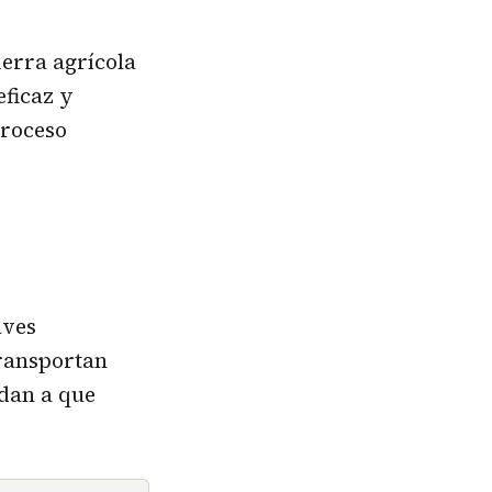
ierra agrícola
eficaz y
proceso
aves
transportan
udan a que