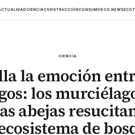
ACTUALIDAD
CIENCIA
CONSTRUCCIÓN
CONSUMO
ECO NEWS
ECOT
CIENCIA
lla la emoción entr
gos: los murciélago
las abejas resucita
 ecosistema de bos