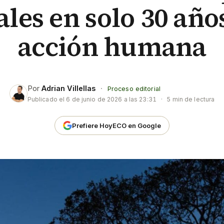
ales en solo 30 años
acción humana
Por
Adrian Villellas
·
Proceso editorial
Publicado el
6 de junio de 2026 a las 23:31
·
5 min de lectura
Prefiere HoyECO en Google