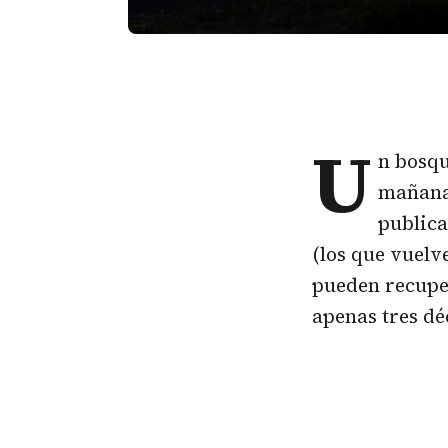
U
n
bosq
mañana
publica
(los que vuelv
pueden recuper
apenas tres dé