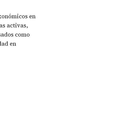
axonómicos en
as activas,
usados como
dad en