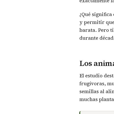
exactamente l
¿Qué significa
y permitir que
barata. Pero t
durante década
Los anim
El estudio des
frugívoras, mu
semillas al al
muchas plantas