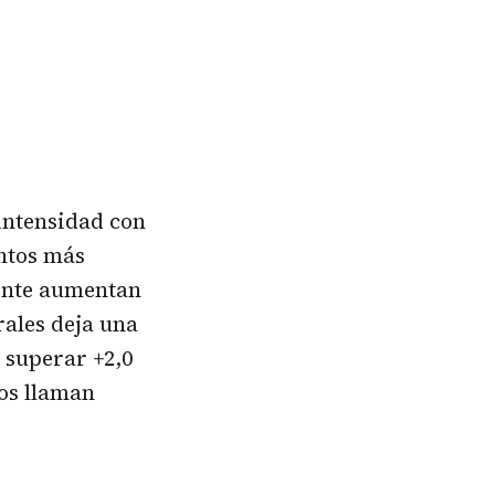
 intensidad con
ntos más
mente aumentan
rales deja una
 superar +2,0
os llaman