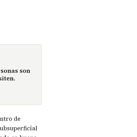
rsonas son
iten.
entro de
ubsuperficial