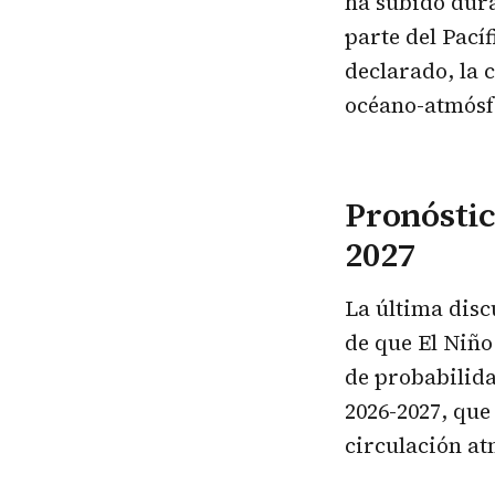
ha subido dur
parte del Pacíf
declarado, la 
océano-atmósf
Pronóstic
2027
La última disc
de que El Niño
de probabilida
2026-2027, que
circulación at