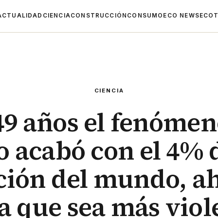
ACTUALIDAD
CIENCIA
CONSTRUCCIÓN
CONSUMO
ECO NEWS
ECOT
CIENCIA
49 años el fenómen
o acabó con el 4% d
ción del mundo, ah
a que sea más viol