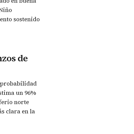
ado en buena
 Niño
iento sostenido
nzos de
 probabilidad
estima un 96%
ferio norte
s clara en la