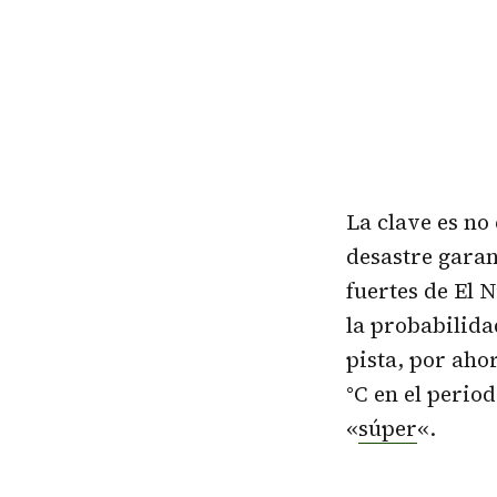
La clave es no
desastre gara
fuertes de El
la probabilida
pista, por aho
°C en el perio
«
súper
«.