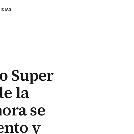
ICIAS
o Super
e la
ora se
ento y