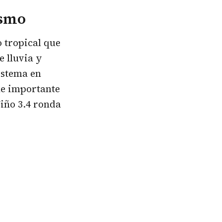
ismo
o tropical que
e lluvia y
istema en
lle importante
Niño 3.4 ronda