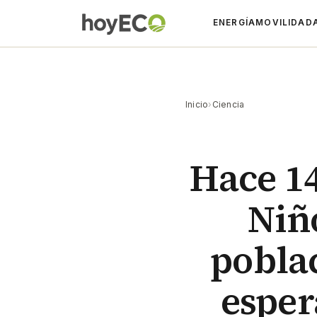
ENERGÍA
MOVILIDAD
Inicio
›
Ciencia
Hace 1
Niñ
pobla
esper