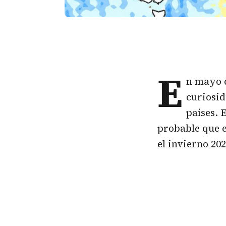
E
n mayo d
curiosid
países. 
probable que e
el invierno 202