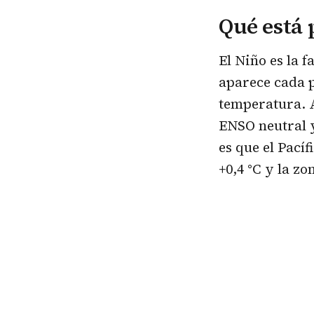
Qué está 
El Niño es la f
aparece cada p
temperatura. A
ENSO neutral y
es que el Pacíf
+0,4 °C y la z