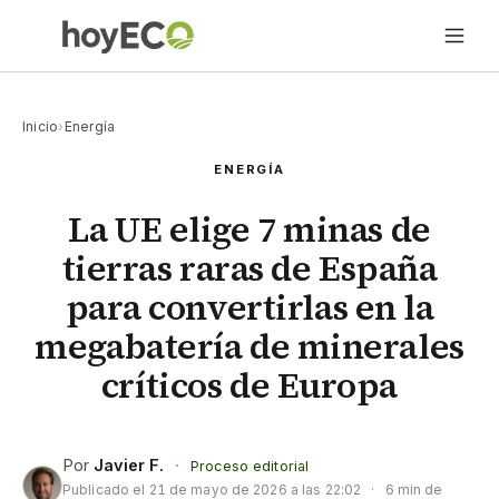
Inicio
›
Energía
ENERGÍA
La UE elige 7 minas de
tierras raras de España
para convertirlas en la
megabatería de minerales
críticos de Europa
Por
Javier F.
·
Proceso editorial
Publicado el
21 de mayo de 2026 a las 22:02
·
6 min de