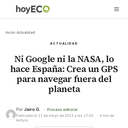
Inicio
›
Actualidad
ACTUALIDAD
Ni Google ni la NASA, lo
hace España: Crea un GPS
para navegar fuera del
planeta
Por
Jairo G.
·
Proceso editorial
Publicado el
21 de mayo de 2025 a las 17:00
·
4 min de
lectura