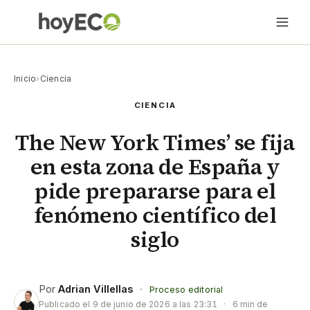
Inicio
›
Ciencia
CIENCIA
The New York Times’ se fija
en esta zona de España y
pide prepararse para el
fenómeno científico del
siglo
Por
Adrian Villellas
·
Proceso editorial
Publicado el
9 de junio de 2026 a las 23:31
·
6 min de