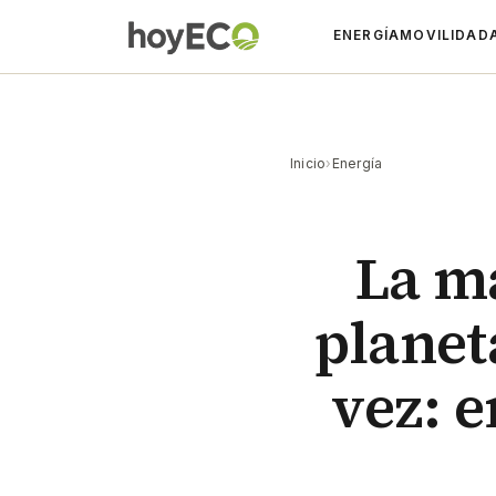
ENERGÍA
MOVILIDAD
Inicio
›
Energía
La ma
planet
vez: e