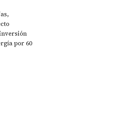
jas,
ecto
inversión
rgía por 60