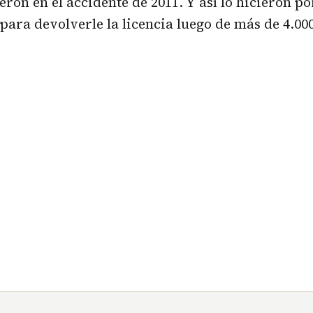
eron en el accidente de 2011. Y así lo hicieron po
 para devolverle la licencia luego de más de 4.00