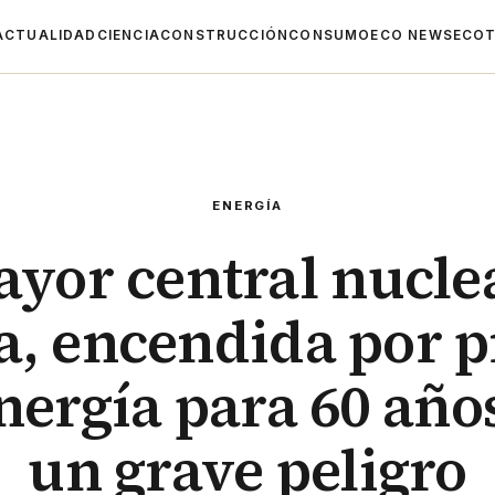
ACTUALIDAD
CIENCIA
CONSTRUCCIÓN
CONSUMO
ECO NEWS
ECOT
ENERGÍA
yor central nucle
a, encendida por 
nergía para 60 año
un grave peligro