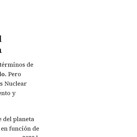
l
a
 términos de
do
. Pero
és Nuclear
ento y
 del planeta
 en función de