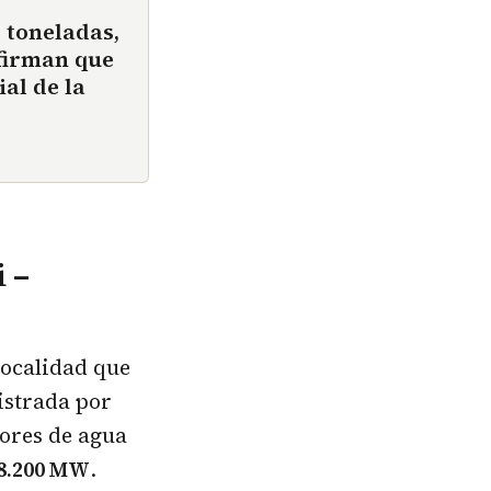
 toneladas,
nfirman que
al de la
 –
localidad que
nistrada por
ores de agua
 8.200 MW
.