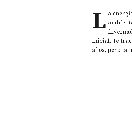
L
a energí
ambienta
invernad
inicial. Te tr
años, pero tam