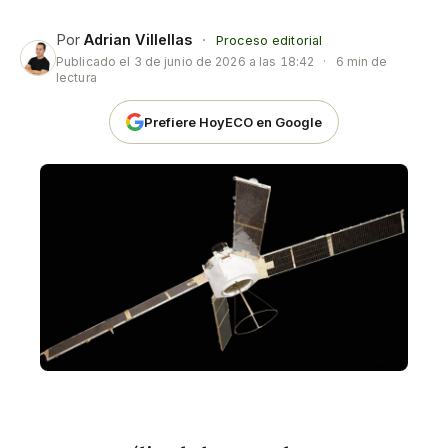
Por
Adrian Villellas
·
Proceso editorial
Publicado el
3 de junio de 2026 a las 18:42
·
6 min de
lectura
Prefiere HoyECO en Google