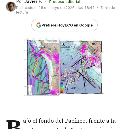
Por
Javier F.
·
Proceso editorial
Publicado el
18 de mayo de 2026 a las 18:44
·
5 min de
lectura
Prefiere HoyECO en Google
B
ajo el fondo del
Pacífico
, frente a la