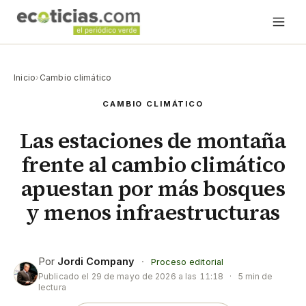
Inicio
›
Cambio climático
CAMBIO CLIMÁTICO
Las estaciones de montaña
frente al cambio climático
apuestan por más bosques
y menos infraestructuras
Por
Jordi Company
·
Proceso editorial
Publicado el
29 de mayo de 2026 a las 11:18
·
5 min de
lectura