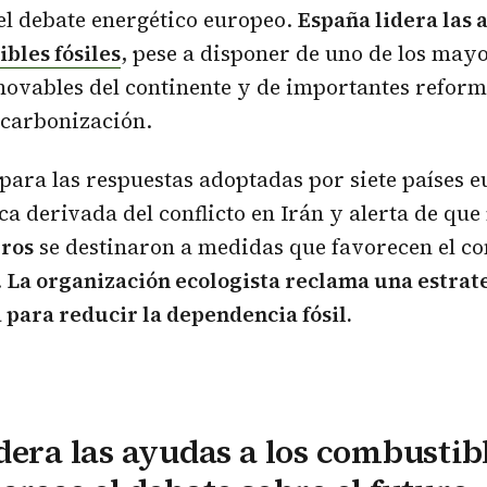
el debate energético europeo.
España lidera las 
bles fósiles
, pese a disponer de uno de los may
novables del continente y de importantes refor
scarbonización.
para las respuestas adoptadas por siete países e
ica derivada del conflicto en Irán y alerta de que
uros
se destinaron a medidas que favorecen el c
.
La organización ecologista reclama una estra
para reducir la dependencia fósil.
dera las ayudas a los combustibl