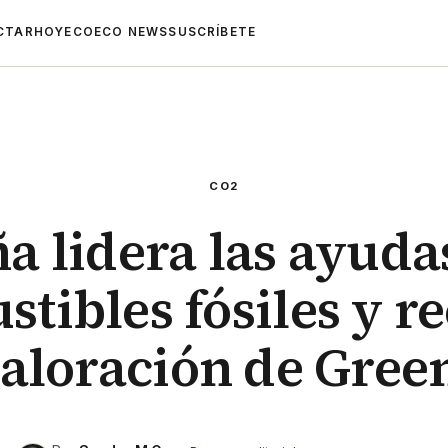
CTAR
HOYECO
ECO NEWS
SUSCRÍBETE
CO2
a lidera las ayudas
tibles fósiles y re
valoración de Gree