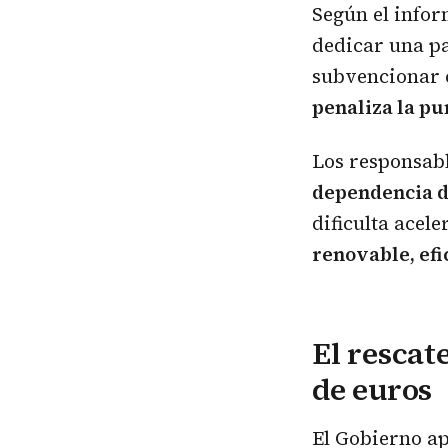
Según el info
dedicar una pa
subvencionar 
penaliza la pu
Los responsabl
dependencia d
dificulta acel
renovable, ef
El rescat
de euros
El Gobierno ap