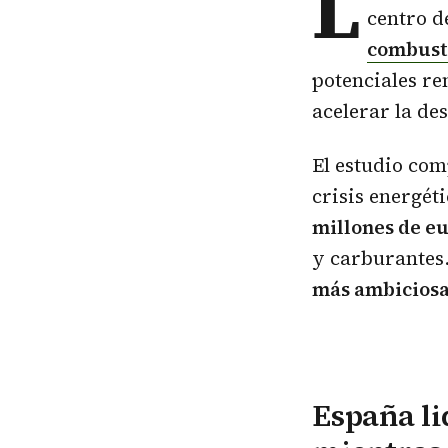
L
centro d
combusti
potenciales re
acelerar la de
El estudio com
crisis energét
millones de e
y carburantes
más ambiciosa 
España li