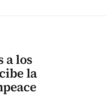
 a los
cibe la
npeace