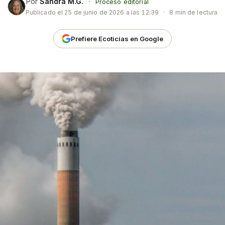
Por
Sandra M.G.
·
Proceso editorial
Publicado el
25 de junio de 2026 a las 12:39
·
8 min de lectura
Prefiere Ecoticias en Google