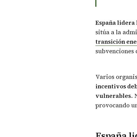
España lidera 
sitúa a la adm
transición ene
subvenciones q
Varios organi
incentivos deb
vulnerables
. 
provocando un 
España li