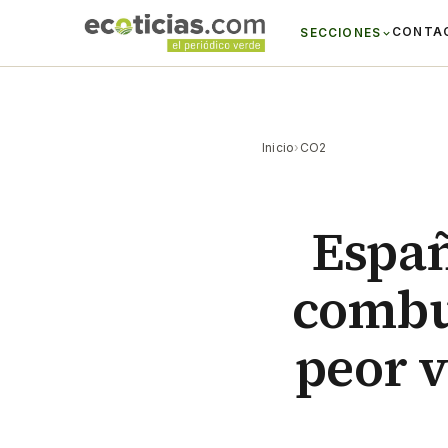
CONTA
SECCIONES
Inicio
›
CO2
Españ
combus
peor 