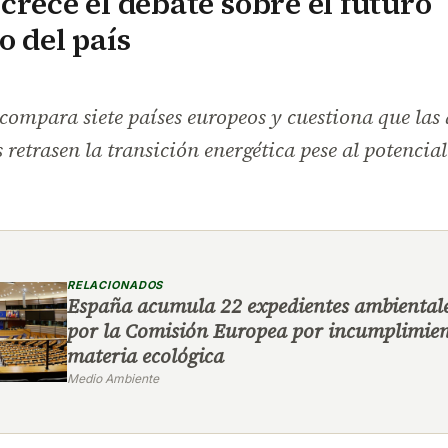
crece el debate sobre el futuro
o del país
compara siete países europeos y cuestiona que las
s retrasen la transición energética pese al potencia
RELACIONADOS
España acumula 22 expedientes ambientale
por la Comisión Europea por incumplimien
materia ecológica
Medio Ambiente