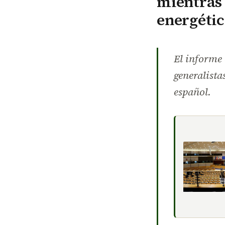
mientras 
energétic
El informe 
generalista
español.