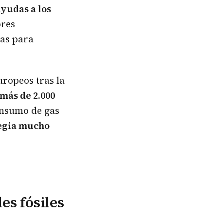
ayudas a los
ores
mas para
uropeos tras la
más de 2.000
onsumo de gas
tegia mucho
es fósiles