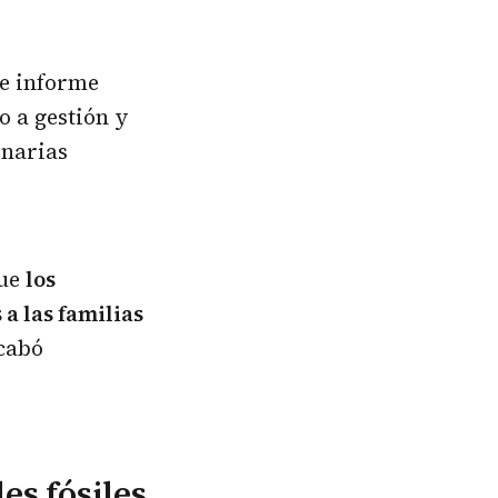
te informe
o a gestión y
onarias
que
los
a las familias
acabó
es fósiles