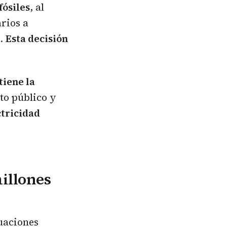
fósiles
, al
rios a
s.
Esta decisión
tiene la
sto público y
ctricidad
millones
uaciones