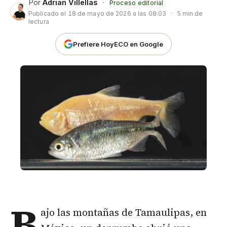
Por
Adrian Villellas
·
Proceso editorial
Publicado el
18 de mayo de 2026 a las 08:03
·
5 min de
lectura
Prefiere HoyECO en Google
B
ajo las montañas de Tamaulipas, en