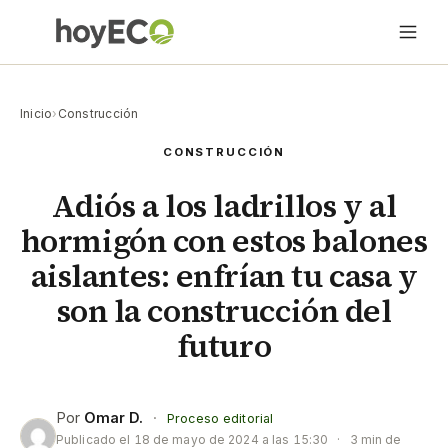
Inicio
›
Construcción
CONSTRUCCIÓN
Adiós a los ladrillos y al
hormigón con estos balones
aislantes: enfrían tu casa y
son la construcción del
futuro
Por
Omar D.
·
Proceso editorial
Publicado el
18 de mayo de 2024 a las 15:30
·
3 min de