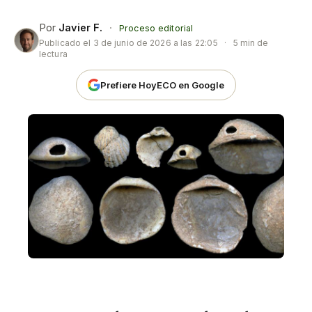
Por
Javier F.
·
Proceso editorial
Publicado el
3 de junio de 2026 a las 22:05
·
5 min de
lectura
Prefiere HoyECO en Google