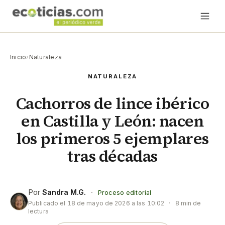
Inicio
›
Naturaleza
NATURALEZA
Cachorros de lince ibérico
en Castilla y León: nacen
los primeros 5 ejemplares
tras décadas
Por
Sandra M.G.
·
Proceso editorial
Publicado el
18 de mayo de 2026 a las 10:02
·
8 min de
lectura