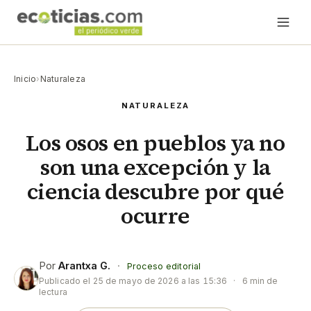
Inicio
›
Naturaleza
NATURALEZA
Los osos en pueblos ya no
son una excepción y la
ciencia descubre por qué
ocurre
Por
Arantxa G.
·
Proceso editorial
Publicado el
25 de mayo de 2026 a las 15:36
·
6 min de
lectura