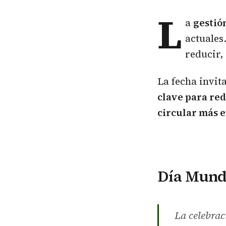
L
a
gestió
actuales
reducir,
La fecha invita
clave para re
circular más e
Día Mundi
La celebrac