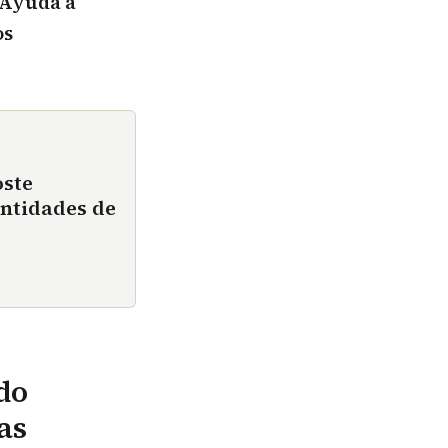
Ayuda a
os
oste
ntidades de
do
as