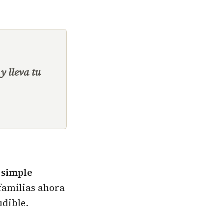
y lleva tu
 simple
familias ahora
udible.