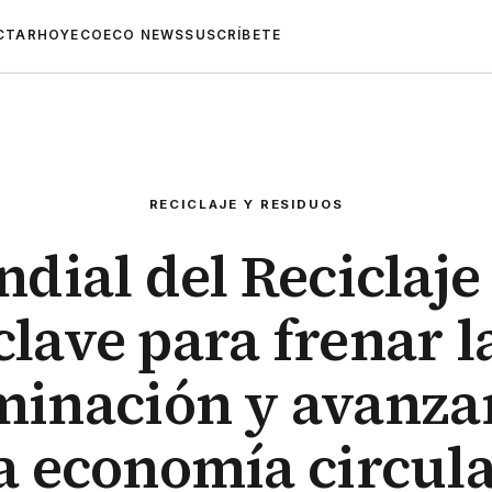
CTAR
HOYECO
ECO NEWS
SUSCRÍBETE
RECICLAJE Y RESIDUOS
dial del Reciclaje 
clave para frenar l
inación y avanza
a economía circul