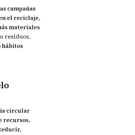
as campañas
n el reciclaje
,
ás materiales
o residuos.
 hábitos
lo
a circular
e recursos
,
Reducir,