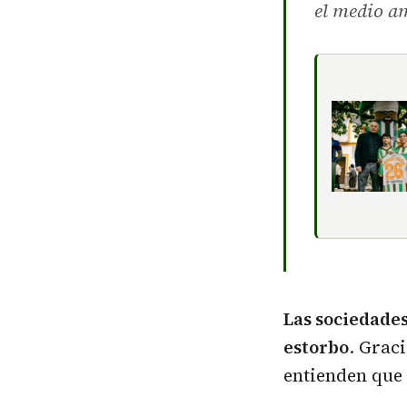
el medio a
Las sociedade
estorbo
. Grac
entienden que 