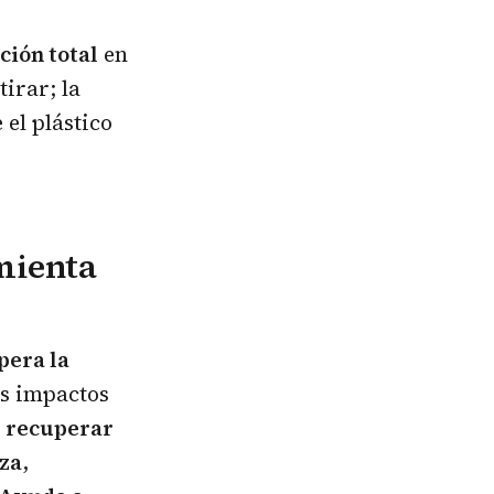
ción total
en
tirar; la
 el plástico
amienta
pera la
es impactos
 recuperar
eza
,