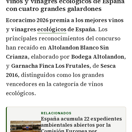
vinos y vinagres ecológicos de España
con cuatro grandes galardones
Ecoracimo 2026 premia a los mejores vinos
y vinagres
ecológicos
de España.
Los
principales reconocimientos del concurso
han recaído en
Altolandon Blanco Sin
Crianza
, elaborado por
Bodega Altolandon
,
y
Garnacha Finca Los Frutales
, de
Sesca
2016
, distinguidos como los grandes
vencedores en la categoría de vinos
ecológicos.
RELACIONADOS
España acumula 22 expedientes
ambientales abiertos por la
Comisión Europea por