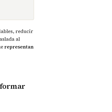
ables, reducir
aslada al
ue
representan
sformar