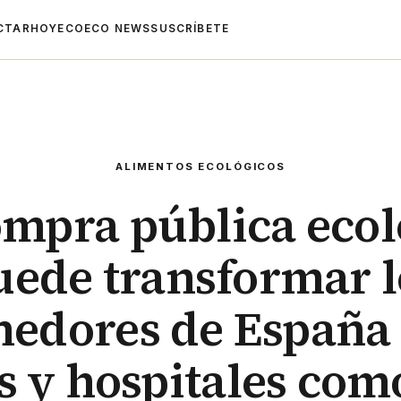
CTAR
HOYECO
ECO NEWS
SUSCRÍBETE
ALIMENTOS ECOLÓGICOS
ompra pública ecol
uede transformar l
edores de España
s y hospitales co