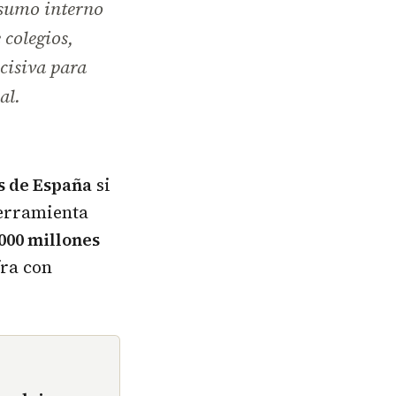
nsumo interno
 colegios,
cisiva para
al.
s de España
si
herramienta
.000 millones
fra con