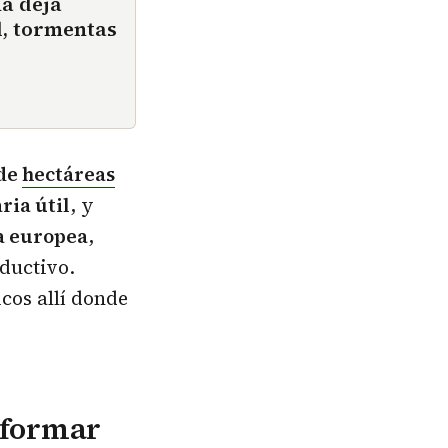
ña deja
d, tormentas
 de
hectáreas
ria útil
, y
ca europea
,
ductivo.
icos allí donde
sformar