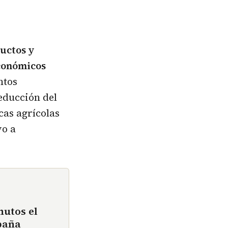
uctos y
económicos
ntos
educción del
cas agrícolas
yo a
nutos el
paña