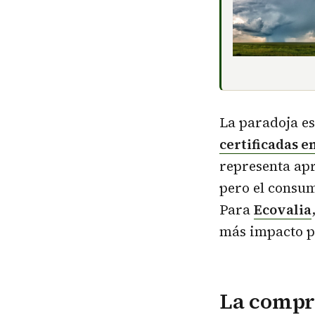
La paradoja e
certificadas e
representa a
pero el consum
Para
Ecovalia
más impacto pu
La compr