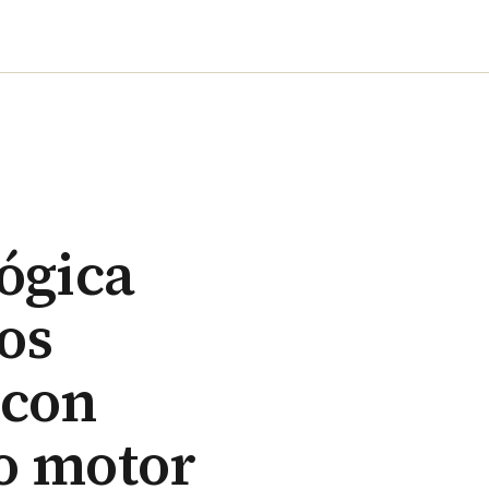
ógica
os
 con
mo motor