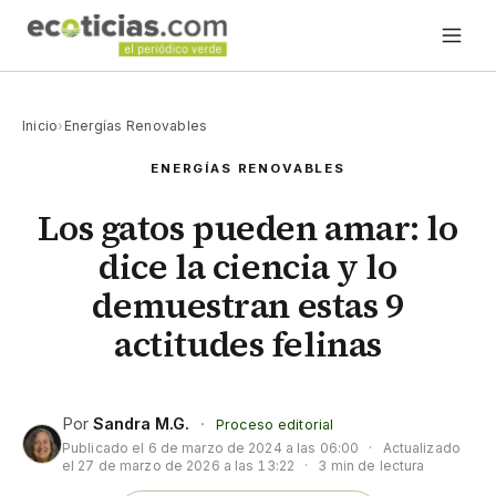
Inicio
›
Energías Renovables
ENERGÍAS RENOVABLES
Los gatos pueden amar: lo
dice la ciencia y lo
demuestran estas 9
actitudes felinas
Por
Sandra M.G.
·
Proceso editorial
Publicado el
6 de marzo de 2024 a las 06:00
·
Actualizado
el
27 de marzo de 2026 a las 13:22
·
3 min de lectura