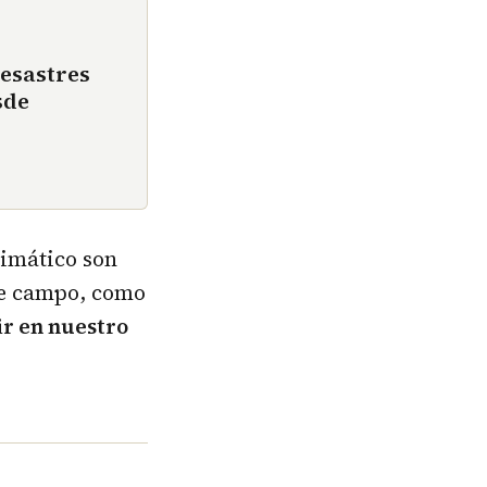
esastres
sde
limático son
te campo, como
ir en nuestro