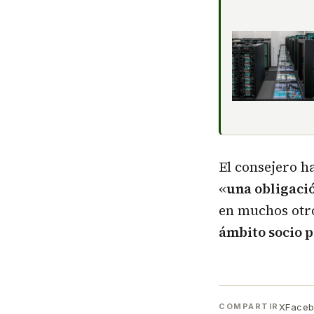
El consejero h
«
una obligaci
en muchos otro
ámbito socio p
X
Face
COMPARTIR