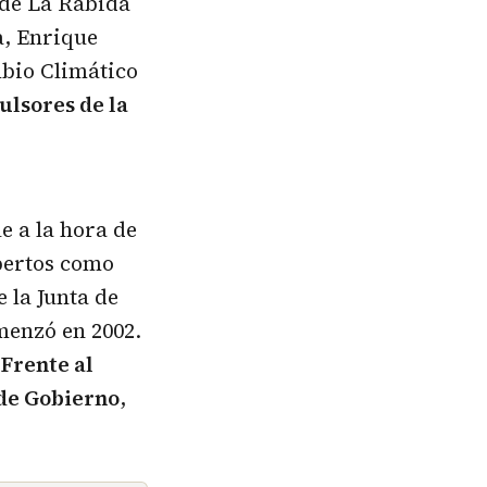
 de La Rábida
a, Enrique
mbio Climático
ulsores de la
e a la hora de
xpertos como
 la Junta de
menzó en 2002.
 Frente al
 de Gobierno
,