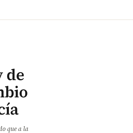
y de
mbio
cía
do que a la