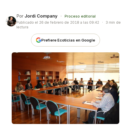
Por
Jordi Company
·
Proceso editorial
Publicado el
26 de febrero de 2018 a las 09:42
·
3 min de
lectura
Prefiere Ecoticias en Google