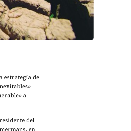
 estrategia de
inevitables»
nerable» a
residente del
immermans, en