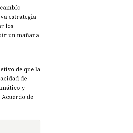
l cambio
eva estrategia
r los
ruir un mañana
etivo de que la
pacidad de
limático y
l Acuerdo de