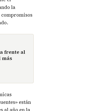
ando la
de compromisos
ado.
a frente al
l más
micas
uentes» están
 al año en la