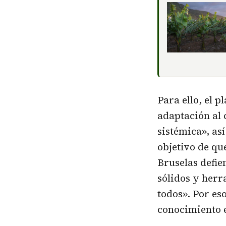
Para ello, el 
adaptación al 
sistémica», as
objetivo de q
Bruselas defie
sólidos y herr
todos». Por es
conocimiento 