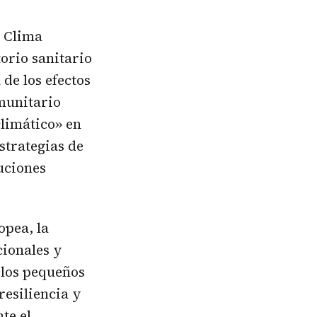
l Clima
orio sanitario
 de los efectos
omunitario
climático» en
strategias de
uciones
opea, la
cionales y
 los pequeños
resiliencia y
te el