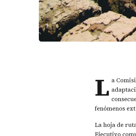
L
a Comisi
adaptaci
consecue
fenómenos ext
La hoja de rut
Ejecutivo com