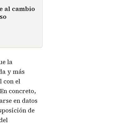
te al cambio
so
ue la
ida y más
 con el
 En concreto,
arse en datos
sposición de
del