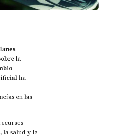
planes
obre la
mbio
ificial
ha
ncias en las
recursos
 la salud y la