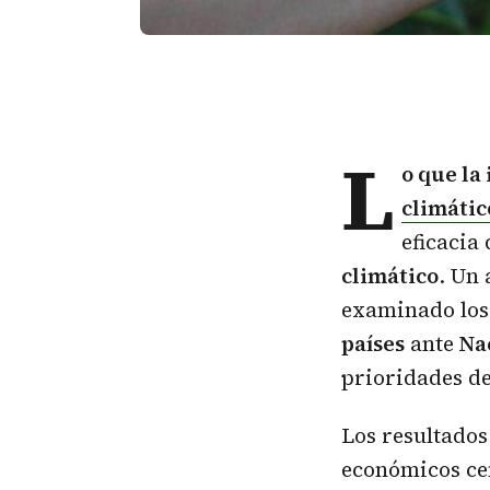
L
o que
la
climáti
eficacia
climático
. Un
examinado los
países
ante
Na
prioridades de
Los resultados
económicos cen