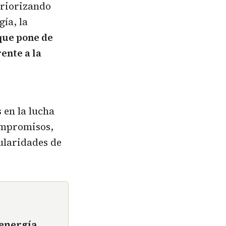
priorizando
gía, la
que pone de
ente a la
 en la lucha
compromisos,
cularidades de
 energía