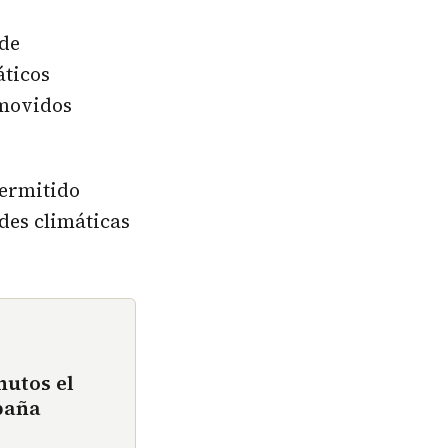
de
áticos
movidos
permitido
des climáticas
nutos el
paña