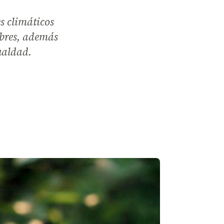
es climáticos
obres, además
ualdad.