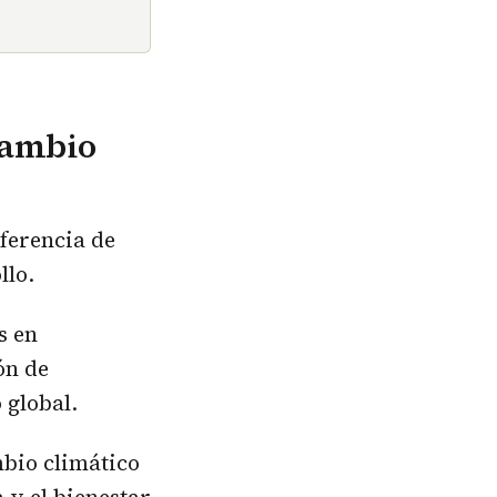
 cambio
iferencia de
llo.
s en
ón de
 global.
mbio climático
 y el bienestar