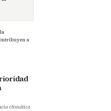
la
ontribuyen a
prioridad
a
ncia climática