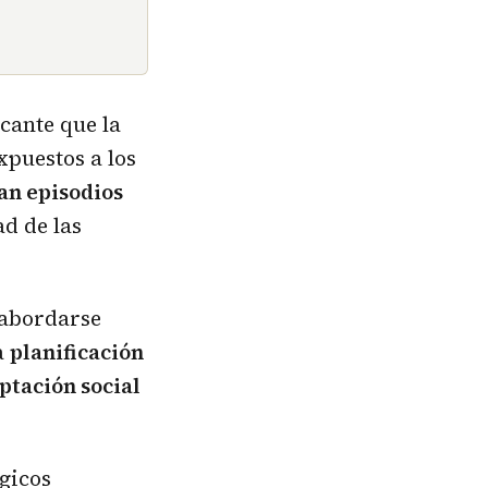
cante que la
xpuestos a los
an episodios
ad de las
 abordarse
a
planificación
ptación social
gicos