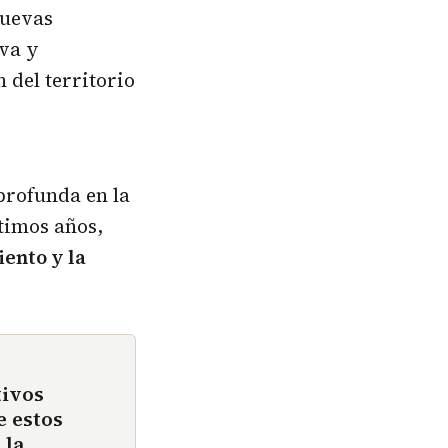
nuevas
iva y
 del territorio
profunda en la
ltimos años,
ento y la
tivos
e estos
 la