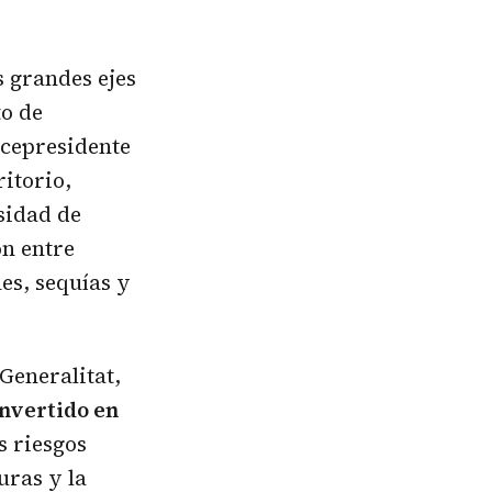
 grandes ejes
to de
icepresidente
itorio,
sidad de
ón entre
es, sequías y
 Generalitat,
onvertido en
s riesgos
uras y la