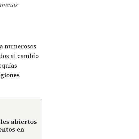
ómenos
ra numerosos
ados al cambio
sequías
egiones
les abiertos
entos en