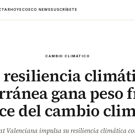
CTAR
HOYECO
ECO NEWS
SUSCRÍBETE
CAMBIO CLIMÁTICO
 resiliencia climát
ránea gana peso f
ce del cambio clim
t Valenciana impulsa su resiliencia climática co