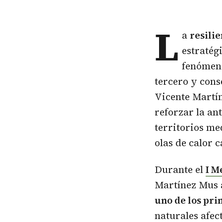
L
a
resili
estratég
fenómeno
tercero y cons
Vicente Martín
reforzar la an
territorios me
olas de calor 
Durante el
I M
Martínez Mus 
uno de los pri
naturales afec