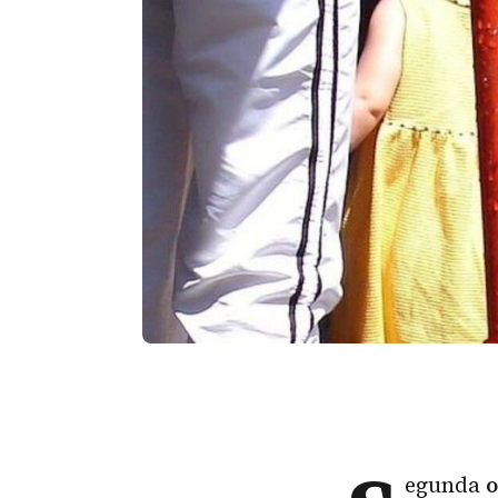
egunda
o