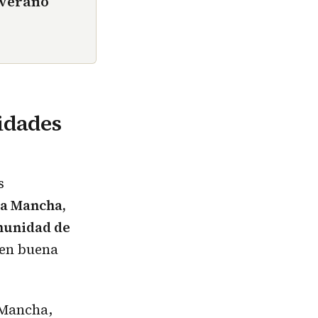
 verano
idades
s
La Mancha,
munidad de
 en buena
 Mancha,