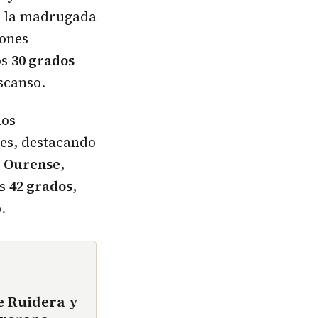
e la madrugada
iones
os
30 grados
scanso.
los
es, destacando
 y Ourense
,
os
42 grados
,
.
e Ruidera y