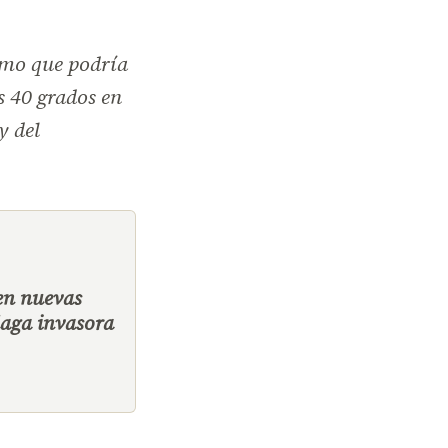
emo que podría
s 40 grados en
y del
ren nuevas
laga invasora