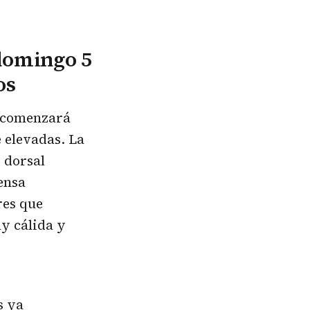
 domingo 5
os
comenzará
 elevadas. La
 dorsal
tensa
res que
y cálida y
s ya