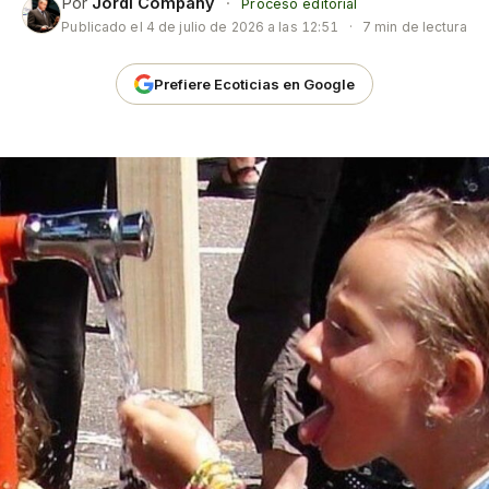
Por
Jordi Company
·
Proceso editorial
Publicado el
4 de julio de 2026 a las 12:51
·
7 min de lectura
Prefiere Ecoticias en Google