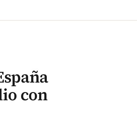
 España
lio con