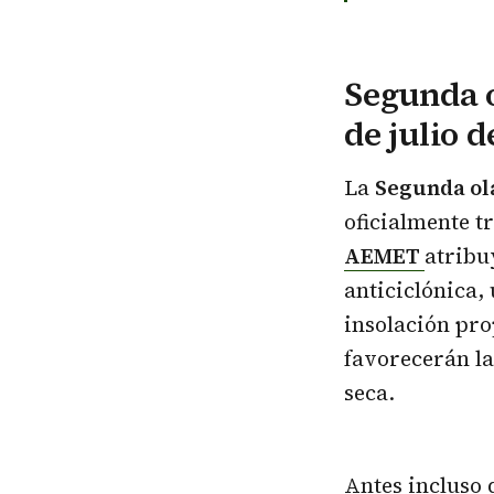
Segunda o
de julio 
La
Segunda ola
oficialmente t
AEMET
atribu
anticiclónica,
insolación pro
favorecerán l
seca.
Antes incluso 