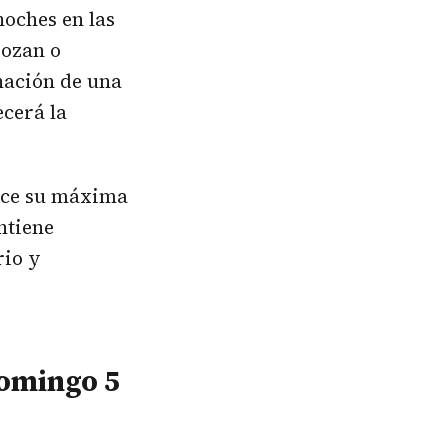
noches en las
rozan o
nación de una
ecerá la
ance su máxima
ntiene
rio y
domingo 5