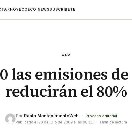
CTAR
HOYECO
ECO NEWS
SUSCRÍBETE
CO2
0 las emisiones de
reducirán el 80%
Por
Pablo MantenimientoWeb
·
Proceso editorial
Publicado el
20 de julio de 2009 a las 08:11
·
1 min de lectura