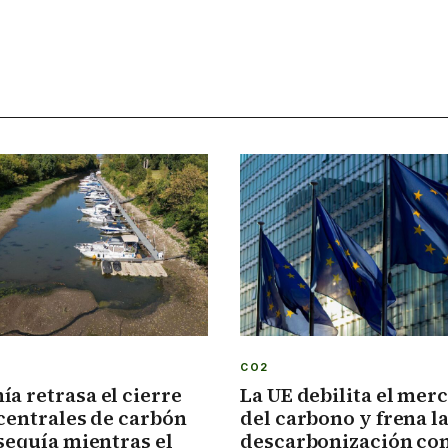
CO2
a retrasa el cierre
La UE debilita el mer
 centrales de carbón
del carbono y frena l
 sequía mientras el
descarbonización co