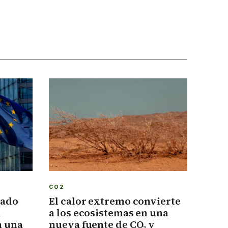
CO2
cado
El calor extremo convierte
a
a los ecosistemas en una
n una
nueva fuente de CO₂ y