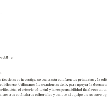
…
book
Email
AL
Ecoticias se investiga, se contrasta con fuentes primarias y la edi
publicarse. Utilizamos herramientas de IA para apoyar la documen
erificación, el criterio editorial y la responsabilidad final recaen 
 nuestros
estándares editoriales
y conoce al equipo en nuestro
eq