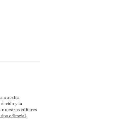
ta nuestra
tación y la
en nuestros editores
uipo editorial
.