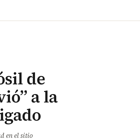
sil de
ió” a la
ligado
 en el sitio