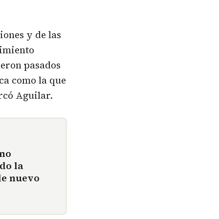
iones y de las
cimiento
fueron pasados
ica como la que
rcó Aguilar.
eno
do la
 de nuevo