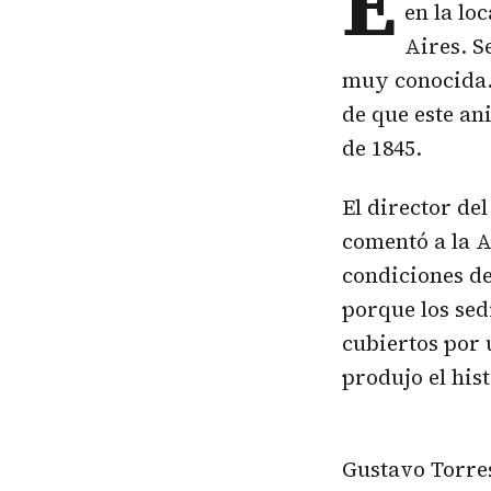
E
en la lo
Aires. S
muy conocida. 
de que este an
de 1845.
El director de
comentó a la A
condiciones de
porque los sed
cubiertos por 
produjo el his
Gustavo Torres