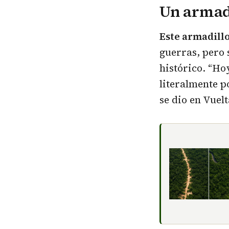
Un armadi
Este armadill
guerras, pero 
histórico. “Ho
literalmente p
se dio en Vuel