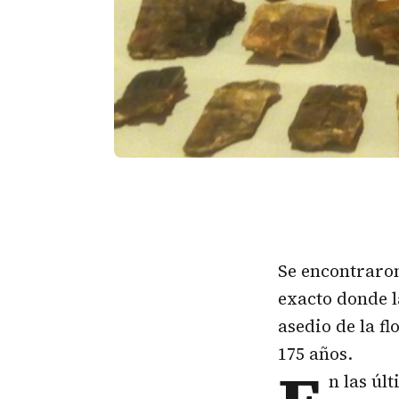
Se encontraron
exacto donde l
asedio de la fl
175 años.
n las úl