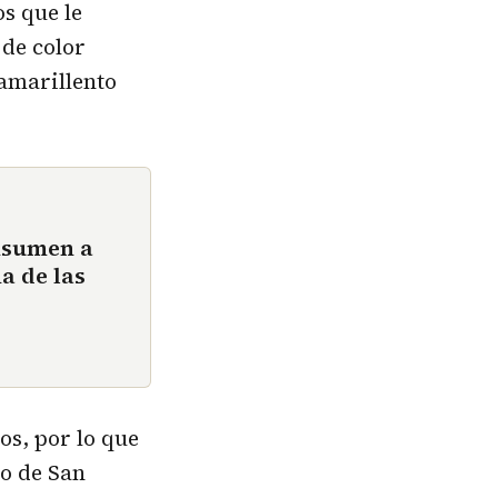
s que le
 de color
 amarillento
nsumen a
a de las
os, por lo que
eo de San