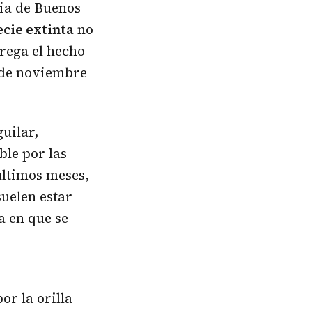
cia de Buenos
cie extinta
no
grega el hecho
0 de noviembre
uilar,
ble por las
últimos meses,
suelen estar
a en que se
or la orilla