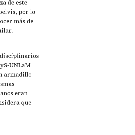
za de este
elvis, por lo
nocer más de
uilar.
disciplinarios
 CTyS-UNLaM
un armadillo
mismas
manos eran
nsidera que