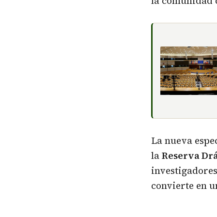
la comunidad c
La nueva espe
la
Reserva Dr
investigadore
convierte en u