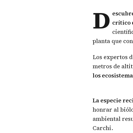
D
escubr
crítico
científ
planta que co
Los expertos d
metros de alti
los ecosistema
La especie rec
honrar al bió
ambiental res
Carchi.