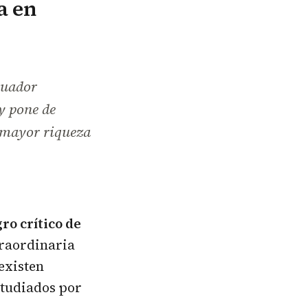
a en
cuador
y pone de
n mayor riqueza
ro crítico de
traordinaria
existen
studiados por