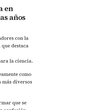
a en
ras años
adores con la
, que destaca
ara la ciencia.
óneamente como
os más diversos
irmar que se