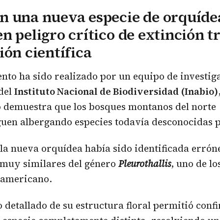
n una nueva especie de orquíde
n peligro crítico de extinción t
ión científica
nto ha sido realizado por un equipo de investig
del
Instituto Nacional de Biodiversidad (Inabio)
o demuestra que los bosques montanos del norte
uen albergando especies todavía desconocidas p
 la nueva orquídea había sido identificada err
 muy similares del género
Pleurothallis
, uno de l
 americano.
o detallado de su estructura floral permitió conf