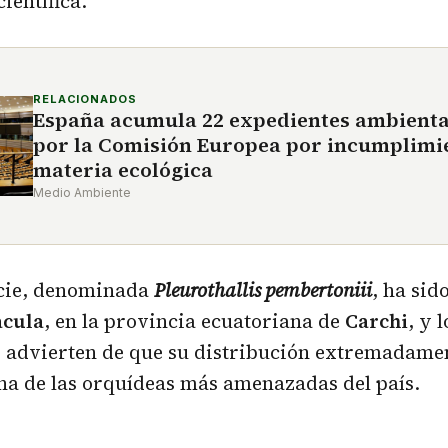
ientífica.
RELACIONADOS
España acumula 22 expedientes ambienta
por la Comisión Europea por incumplimi
materia ecológica
Medio Ambiente
cie, denominada
Pleurothallis pembertoniii
, ha sid
ácula
, en la provincia ecuatoriana de
Carchi
, y l
s advierten de que su distribución extremadamen
na de las orquídeas más amenazadas del país.