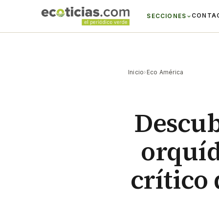
CONTA
SECCIONES
Inicio
›
Eco América
Descub
orquíd
crítico