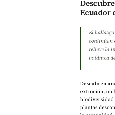
Descubre
Ecuador e
El hallazgo
continúan e
relieve la 
botánica de
Descubren una
extinción
, un
biodiversidad 
plantas desco