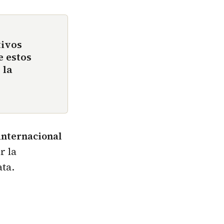
tivos
e estos
 la
internacional
r la
ata.