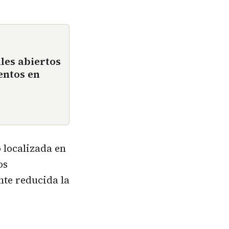
les abiertos
entos en
o localizada en
os
te reducida la