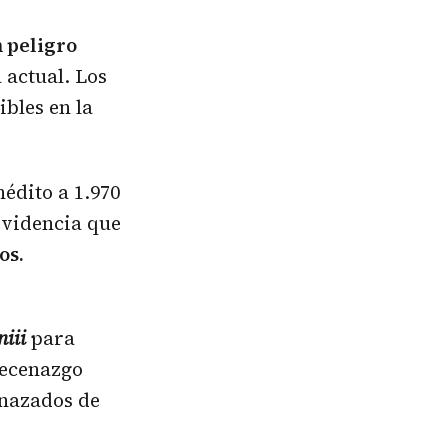
 peligro
 actual. Los
ibles en la
édito a 1.970
evidencia que
os.
niii
para
mecenazgo
enazados de