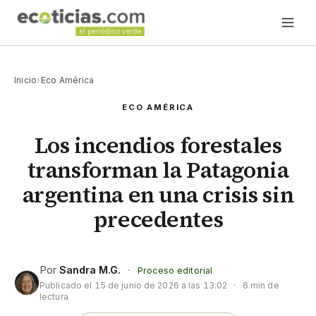
Inicio
›
Eco América
ECO AMÉRICA
Los incendios forestales
transforman la Patagonia
argentina en una crisis sin
precedentes
Por
Sandra M.G.
·
Proceso editorial
Publicado el
15 de junio de 2026 a las 13:02
·
6 min de
lectura