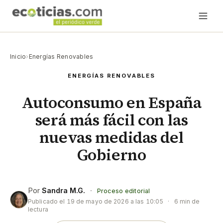
Inicio
›
Energías Renovables
ENERGÍAS RENOVABLES
Autoconsumo en España
será más fácil con las
nuevas medidas del
Gobierno
Por
Sandra M.G.
·
Proceso editorial
Publicado el
19 de mayo de 2026 a las 10:05
·
6 min de
lectura