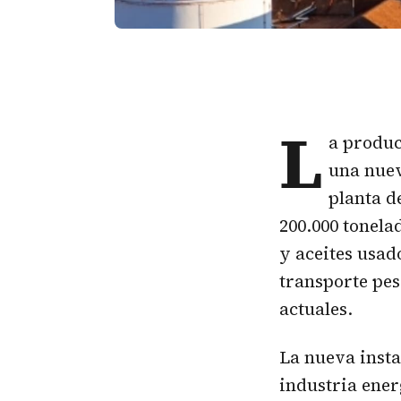
L
a produc
una nuev
planta d
200.000 tonela
y aceites usad
transporte pes
actuales.
La nueva insta
industria ener