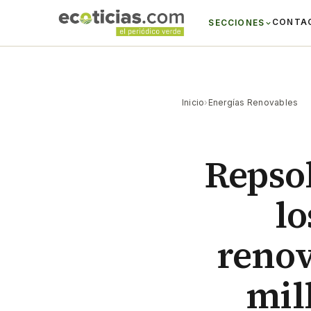
CONTA
SECCIONES
Inicio
›
Energías Renovables
Repsol
l
renov
mil