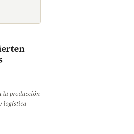
ierten
s
n la producción
 logística