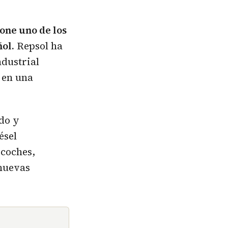
one uno de los
ol.
Repsol ha
ndustrial
 en una
ado y
ésel
 coches,
 nuevas