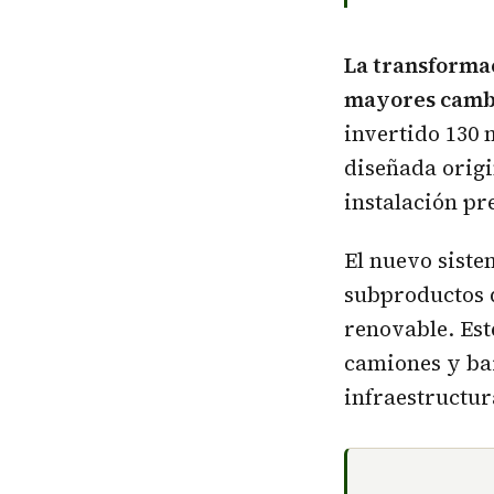
La transformac
mayores cambio
invertido 130 
diseñada origi
instalación pr
El nuevo siste
subproductos d
renovable. Es
camiones y ba
infraestructur