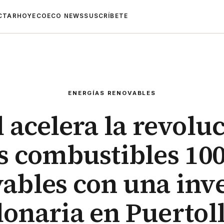
CTAR
HOYECO
ECO NEWS
SUSCRÍBETE
ENERGÍAS RENOVABLES
 acelera la revolu
os combustibles 10
ables con una inv
lonaria en Puertol