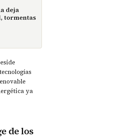
ña deja
d, tormentas
eside
tecnologías
renovable
ergética ya
e de los