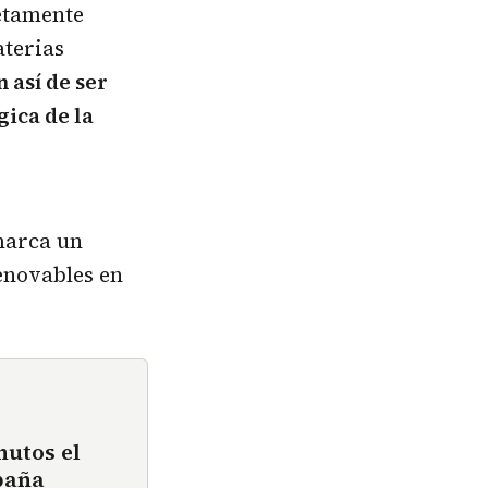
letamente
terias
 así de ser
ica de la
arca un
enovables en
nutos el
paña