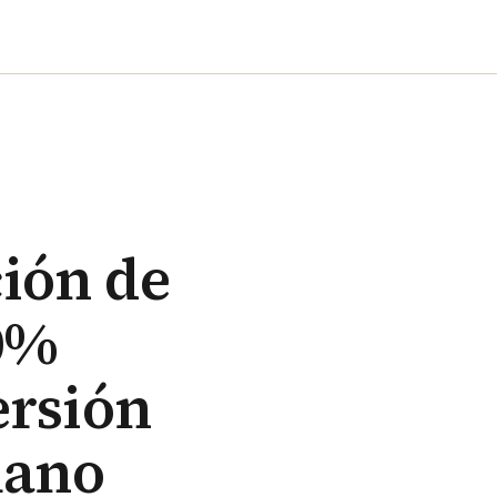
ción de
0%
ersión
lano