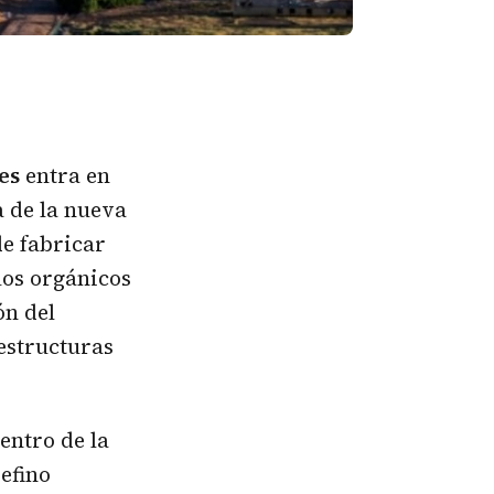
es
entra en
 de la nueva
de fabricar
uos orgánicos
ón del
estructuras
entro de la
efino