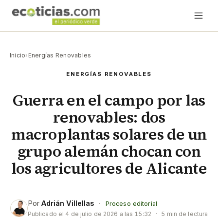
Inicio
›
Energías Renovables
ENERGÍAS RENOVABLES
Guerra en el campo por las
renovables: dos
macroplantas solares de un
grupo alemán chocan con
los agricultores de Alicante
Por
Adrián Villellas
·
Proceso editorial
Publicado el
4 de julio de 2026 a las 15:32
·
5 min de lectura