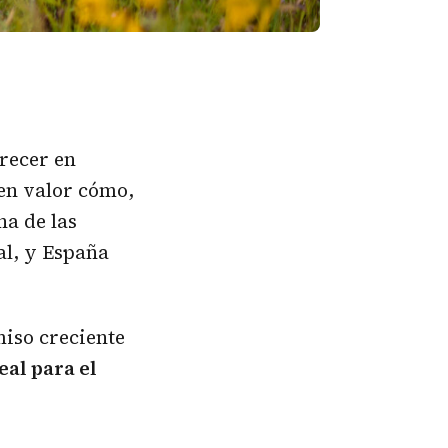
crecer en
en valor cómo,
na de las
al, y España
iso creciente
eal para el