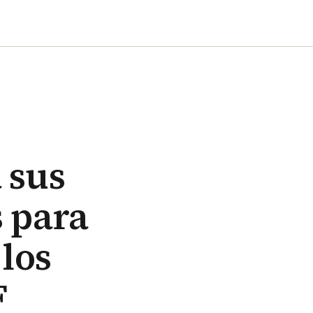
 sus
s para
los
F