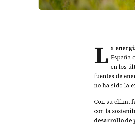
L
a
energí
España c
en los ú
fuentes de en
no ha sido la 
Con su clima f
con la sostenib
desarrollo de 