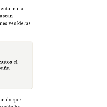
ental en la
uscan
ones venideras
nutos el
paña
zación que