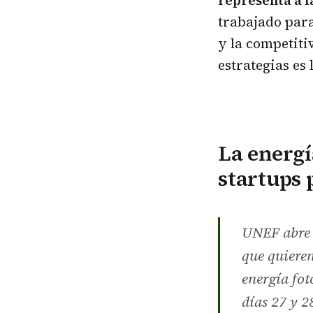
representa a l
trabajado para
y la competitiv
estrategias es
La energí
startups 
UNEF abre l
que quieren
energía fot
días 27 y 2