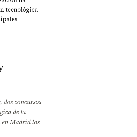
eación ha
ón tecnológica
cipales
y
, dos concursos
gica de la
á en Madrid los