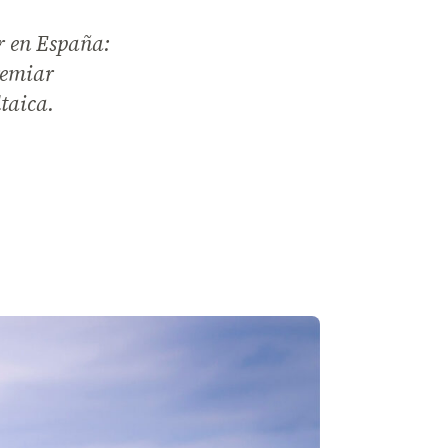
er en España:
remiar
taica.