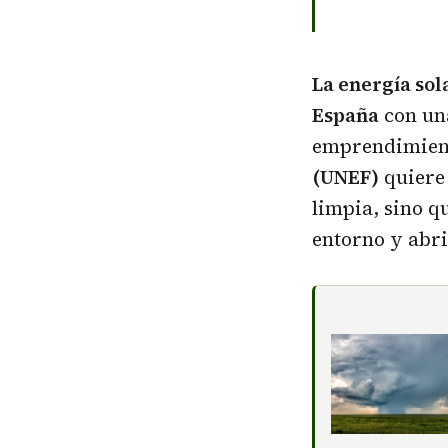
La energía sol
España
con una
emprendimient
(UNEF)
quiere 
limpia, sino q
entorno y abr