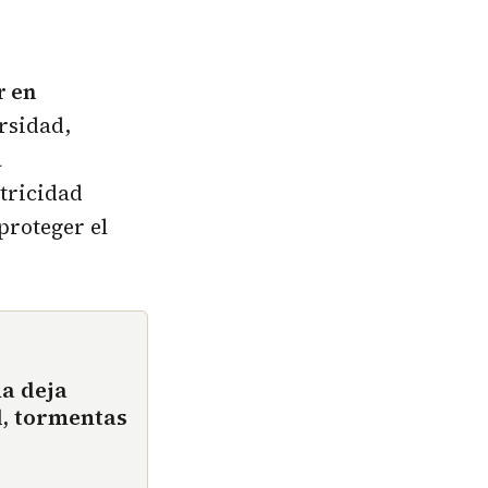
r en
rsidad,
a
ctricidad
proteger el
ña deja
d, tormentas