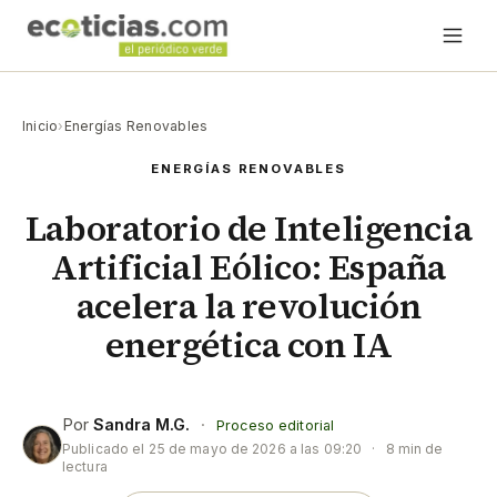
Inicio
›
Energías Renovables
ENERGÍAS RENOVABLES
Laboratorio de Inteligencia
Artificial Eólico: España
acelera la revolución
energética con IA
Por
Sandra M.G.
·
Proceso editorial
Publicado el
25 de mayo de 2026 a las 09:20
·
8 min de
lectura