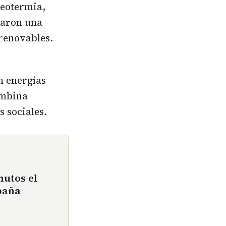
geotermia,
zaron una
 renovables.
n energías
ombina
 sociales.
nutos el
paña