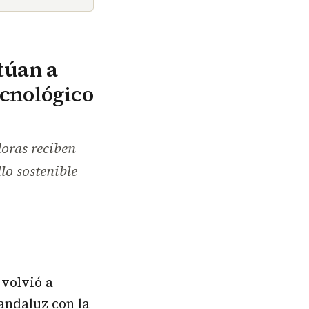
túan a
ecnológico
doras reciben
lo sostenible
 volvió a
andaluz con la