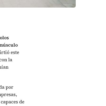
olos
 músculo
rtió este
con la
mian
da por
mpresas,
 capaces de