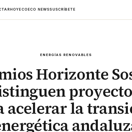
CTAR
HOYECO
ECO NEWS
SUSCRÍBETE
ENERGÍAS RENOVABLES
mios Horizonte So
istinguen proyecto
 acelerar la trans
energética andaluz