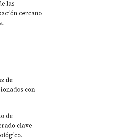
de las
pación cercano
s.
s
z de
cionados con
to de
erado clave
ológico.