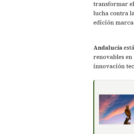
transformar e
lucha contra l
edición marcad
Andalucía
est
renovables en
innovación tec