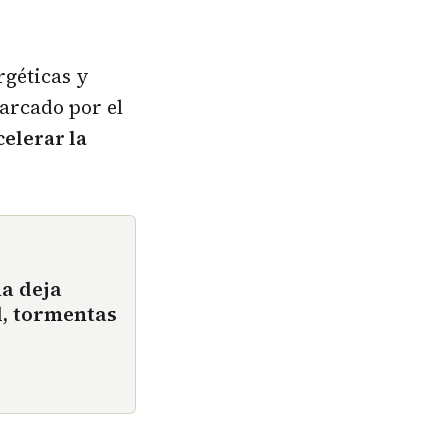
rgéticas y
marcado por el
celerar la
ña deja
d, tormentas