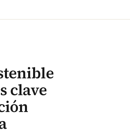
stenible
s clave
ición
a