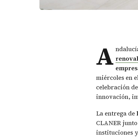
A
ndalucí
renovab
empresa
miércoles en e
celebración d
innovación, im
La entrega de
CLANER junto 
instituciones 