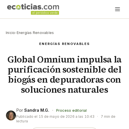
Inicio
›
Energías Renovables
ENERGÍAS RENOVABLES
Global Omnium impulsa la
purificación sostenible del
biogás en depuradoras con
soluciones naturales
Por
Sandra M.G.
·
Proceso editorial
Publicado el
15 de mayo de 2026 a las 10:43
·
7 min de
lectura