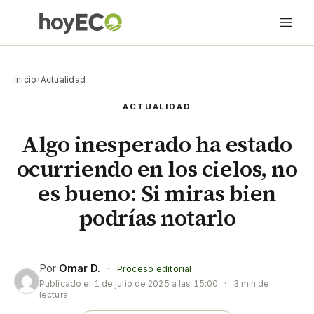
Inicio
›
Actualidad
ACTUALIDAD
Algo inesperado ha estado
ocurriendo en los cielos, no
es bueno: Si miras bien
podrías notarlo
Por
Omar D.
·
Proceso editorial
Publicado el
1 de julio de 2025 a las 15:00
·
3 min de
lectura