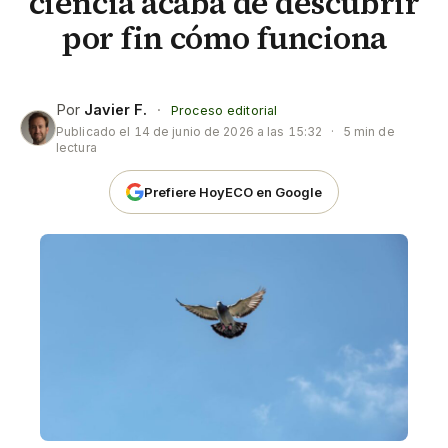
ciencia acaba de descubrir
por fin cómo funciona
Por
Javier F.
·
Proceso editorial
Publicado el
14 de junio de 2026 a las 15:32
·
5 min de
lectura
Prefiere HoyECO en Google